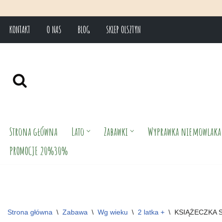
KONTAKT
O NAS
BLOG
SKLEP OLSZTYN
Przejdź
do
treści
Strona główna
Lato
Zabawki
Wyprawka niemowlaka
PROMOCJE 20%30%
Strona główna
\
Zabawa
\
Wg wieku
\
2 latka +
\
KSIĄŻECZKA 