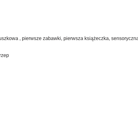
luszkowa , pierwsze zabawki, pierwsza książeczka, sensoryczna
 rzep