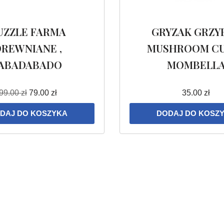
UZZLE FARMA
GRYZAK GRZY
DREWNIANE ,
MUSHROOM C
JABADABADO
MOMBELL
99.00
zł
79.00
zł
35.00
zł
DAJ DO KOSZYKA
DODAJ DO KOSZ