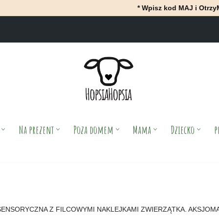
* Wpisz kod MAJ i OtrzyMAJ 10% rabatu
Na prezent
Poza domem
Mama
Dziecko
p
SENSORYCZNA Z FILCOWYMI NAKLEJKAMI ZWIERZĄTKA. AKSJOM