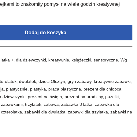
lejkami to znakomity pomysł na wiele godzin kreatywnej
Dodaj do koszyka
 latka +
,
dla dziewczynki
,
kreatywnie
,
książeczki
,
sensoryczne
,
Wg
terolatek
,
dwulatek
,
dzieci Olsztyn
,
gry i zabawy
,
kreatywne zabawki
,
ja
,
plastycznie
,
plastyka
,
praca plastyczna
,
prezent dla chłopca
,
a dziewczynki
,
prezent na święta
,
prezent na urodziny
,
puzelki
,
z zabawkami
,
trzylatek
,
zabawa
,
zabawka 3 latka
,
zabawka dla
 czterolatka
,
zabawki dla dwulatka
,
zabawki dla trzylatka
,
zabawki na