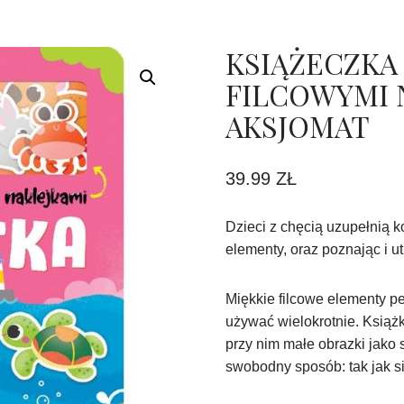
KSIĄŻECZKA
FILCOWYMI 
AKSJOMAT
39.99
ZŁ
Dzieci z chęcią uzupełnią 
elementy, oraz poznając i u
Miękkie filcowe elementy pe
używać wielokrotnie. Książk
przy nim małe obrazki jako s
swobodny sposób: tak jak s