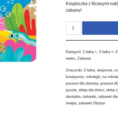
Książeczka z filcowymi nak
zabawy!
Kategorii:
2 latka +
,
3 latka +
,
4
wieku
,
Zabawa
Znaczniki:
2 latka
,
aksjomat
,
cz
kreatywnie
,
mikołajki
,
na mikoła
prezent dla dziecka
,
prezent dl
puzzle
,
sklep dla dzieci
,
sklep 
dwulatka
,
zabawki
,
zabawki dla
święta
,
zabawki Olsztyn