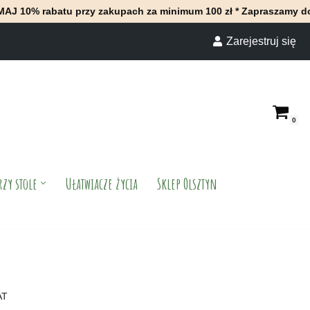
 przy zakupach za minimum 100 zł * Zapraszamy do naszego sklep
Zarejestruj się
0
rzy stole
Ułatwiacze życia
Sklep Olsztyn
AT