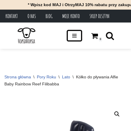
* Wpisz kod MAJ i OtrzyMAJ 10% rabatu przy zakupach z
KONTAKT
O NAS
BLOG
MOJE KONTO
SKLEP OLSZTYN
Przejdź
do
treści
0
Strona główna
\
Pory Roku
\
Lato
\
Kółko do pływania Alfie 
Baby Rainbow Reef Filibabba