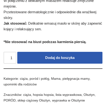
W połączeniu z delikatnym masażem relaksuje zmęczone
mięśnie.
Przetestowane dermatologicznie i odpowiednie dla wrażliwej
skóry.
Jak stosować:
Delikatnie wmasuj masło w skórę aby zapewnić
kojący i relaksujący sen.
*Nie stosować na biust podczas karmienia piersią.
Dodaj do koszyka
Kategorie:
ciąża, poród i połóg
,
Mama
,
pielęgnacja mamy
,
upominki dla rodziców
Znaczników:
ciąża
,
hopsia hopsia
,
lista wyprawkowa
,
Olsztyn
,
PORÓD
,
sklep ciążowy Olsztyn
,
wyprawka w Olsztynie