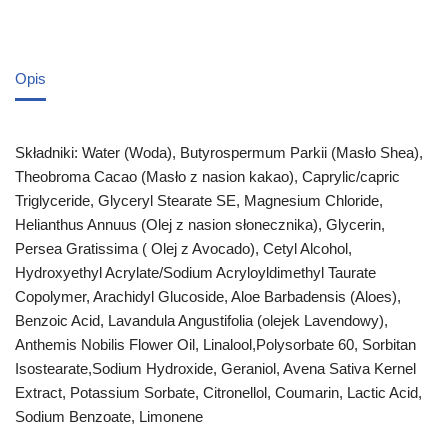
Opis
Składniki: Water (Woda), Butyrospermum Parkii (Masło Shea),
Theobroma Cacao (Masło z nasion kakao), Caprylic/capric
Triglyceride, Glyceryl Stearate SE, Magnesium Chloride,
Helianthus Annuus (Olej z nasion słonecznika), Glycerin,
Persea Gratissima ( Olej z Avocado), Cetyl Alcohol,
Hydroxyethyl Acrylate/Sodium Acryloyldimethyl Taurate
Copolymer, Arachidyl Glucoside, Aloe Barbadensis (Aloes),
Benzoic Acid, Lavandula Angustifolia (olejek Lavendowy),
Anthemis Nobilis Flower Oil, Linalool,Polysorbate 60, Sorbitan
Isostearate,Sodium Hydroxide, Geraniol, Avena Sativa Kernel
Extract, Potassium Sorbate, Citronellol, Coumarin, Lactic Acid,
Sodium Benzoate, Limonene