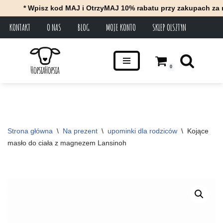
* Wpisz kod MAJ i OtrzyMAJ 10% rabatu przy zakupach za minimum
KONTAKT
O NAS
BLOG
MOJE KONTO
SKLEP OLSZTYN
Przejdź
do
treści
0
Strona główna
\
Na prezent
\
upominki dla rodziców
\
Kojące 
masło do ciała z magnezem Lansinoh