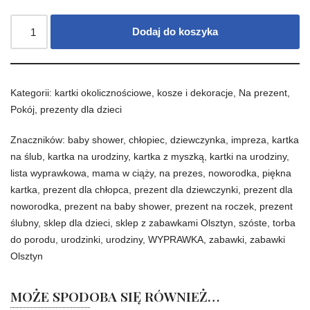
Dodaj do koszyka
Kategorii:
kartki okolicznościowe
,
kosze i dekoracje
,
Na prezent
,
Pokój
,
prezenty dla dzieci
Znaczników:
baby shower
,
chłopiec
,
dziewczynka
,
impreza
,
kartka
na ślub
,
kartka na urodziny
,
kartka z myszką
,
kartki na urodziny
,
lista wyprawkowa
,
mama w ciąży
,
na prezes
,
noworodka
,
piękna
kartka
,
prezent dla chłopca
,
prezent dla dziewczynki
,
prezent dla
noworodka
,
prezent na baby shower
,
prezent na roczek
,
prezent
ślubny
,
sklep dla dzieci
,
sklep z zabawkami Olsztyn
,
szóste
,
torba
do porodu
,
urodzinki
,
urodziny
,
WYPRAWKA
,
zabawki
,
zabawki
Olsztyn
MOŻE SPODOBA SIĘ RÓWNIEŻ…