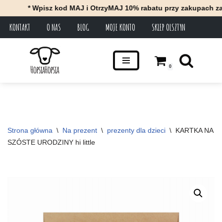
* Wpisz kod MAJ i OtrzyMAJ 10% rabatu przy zakupach za minim
KONTAKT
O NAS
BLOG
MOJE KONTO
SKLEP OLSZTYN
Przejdź
do
treści
0
Strona główna
\
Na prezent
\
prezenty dla dzieci
\
KARTKA NA 
SZÓSTE URODZINY hi little