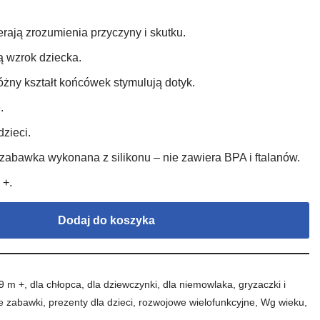
rają zrozumienia przyczyny i skutku.
ą wzrok dziecka.
 różny kształt końcówek stymulują dotyk.
.
dzieci.
 zabawka wykonana z silikonu – nie zawiera BPA i ftalanów.
 +.
Dodaj do koszyka
9 m +
,
dla chłopca
,
dla dziewczynki
,
dla niemowlaka
,
gryzaczki i
e zabawki
,
prezenty dla dzieci
,
rozwojowe wielofunkcyjne
,
Wg wieku
,