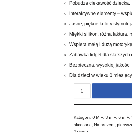
Pobudza ciekawość dziecka.
Interaktywne elementy – wspie
Jasne, piękne kolory stymuluj
Miękki silikon, różna faktura,
Wspiera małą i dużą motorykę
Zabawka fidget dla starszych 
Bezpieczna, wysokiej jakości
Dla dzieci w wieku 0 miesięcy
Kategorii:
0 M +
,
3 m +
,
6 m +
,
akcesoria
,
Na prezent
,
pierwsz