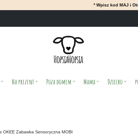
* Wpisz kod MAJ i OtrzyMAJ 10% raba
Na prezent
Poza domem
Mama
Dziecko
p
e OKEE Zabawka Sensoryczna MOBI