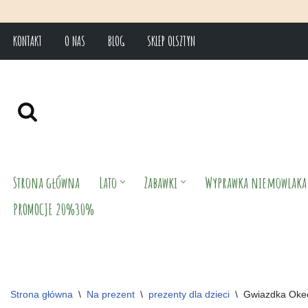
KONTAKT
O NAS
BLOG
SKLEP OLSZTYN
Przejdź
do
treści
Strona główna
Lato
Zabawki
Wyprawka niemowlaka
PROMOCJE 20%30%
Strona główna
\
Na prezent
\
prezenty dla dzieci
\
Gwiazdka Oke