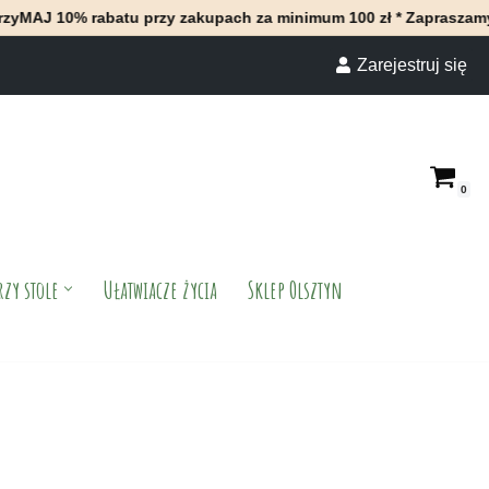
tu przy zakupach za minimum 100 zł * Zapraszamy do naszego skl
Zarejestruj się
0
rzy stole
Ułatwiacze życia
Sklep Olsztyn