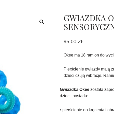
GWIAZDKA O
SENSORYCZN
95.00
ZŁ
Okee
ma 18 ramion do wycią
Pierścienie gwiazdy mają 
dzieci czują wibracje. Rami
Gwiazdka Okee
została zapr
dzieci, posiada:
• pierścienie do kręcenia i o