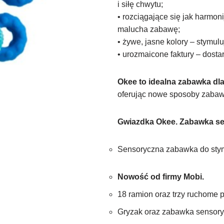
i siłę chwytu;
• rozciągające się jak harmon
malucha zabawę;
• żywe, jasne kolory – stymul
• urozmaicone faktury – dost
Okee to idealna zabawka dla
oferując nowe sposoby zabaw
Gwiazdka Okee. Zabawka s
Sensoryczna zabawka do stym
Nowość od firmy Mobi.
18 ramion oraz trzy ruchome p
Gryzak oraz zabawka sensory