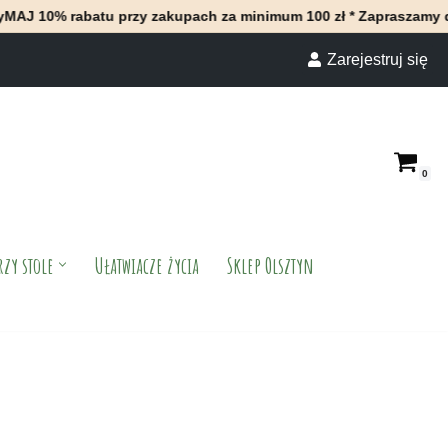
atu przy zakupach za minimum 100 zł * Zapraszamy do naszego sk
Zarejestruj się
0
rzy stole
Ułatwiacze życia
Sklep Olsztyn