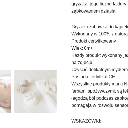
gryzaka, jego liczne faktur
ząbkowaniem dziąsła.
Gryzak i zabawka do kąpieli
Wykonany w 100% z natural
Produkt certyfikowany
Wiek: 0m+
Każdy produkt wykonany jest
na zdjęciu
Czyścić delikatnym mydłem 
Posiada certyfikat CE
Wszystkie produkty marki N
farbami spożywczymi, są le
łagodzą ból podczas ząbkow
pomagają w rozwoju senso
WSKAZÓWKI: