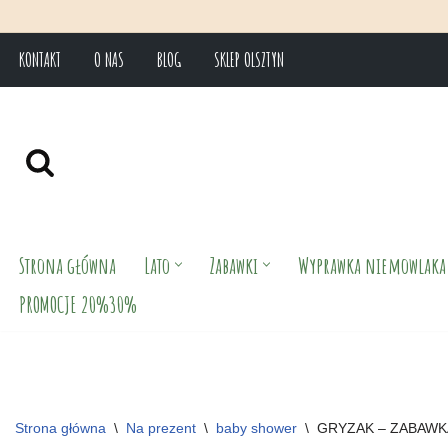
KONTAKT
O NAS
BLOG
SKLEP OLSZTYN
Przejdź
do
treści
Strona główna
Lato
Zabawki
Wyprawka niemowlaka
PROMOCJE 20%30%
Strona główna
\
Na prezent
\
baby shower
\
GRYZAK – ZABAWK