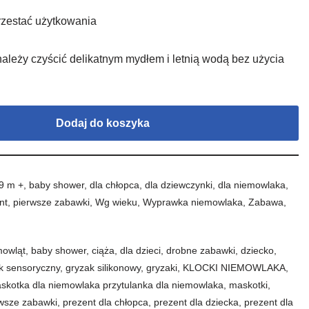
przestać użytkowania
 należy czyścić delikatnym mydłem i letnią wodą bez użycia
Dodaj do koszyka
9 m +
,
baby shower
,
dla chłopca
,
dla dziewczynki
,
dla niemowlaka
,
nt
,
pierwsze zabawki
,
Wg wieku
,
Wyprawka niemowlaka
,
Zabawa
,
mowląt
,
baby shower
,
ciąża
,
dla dzieci
,
drobne zabawki
,
dziecko
,
k sensoryczny
,
gryzak silikonowy
,
gryzaki
,
KLOCKI NIEMOWLAKA
,
skotka dla niemowlaka przytulanka dla niemowlaka
,
maskotki
,
rwsze zabawki
,
prezent dla chłopca
,
prezent dla dziecka
,
prezent dla