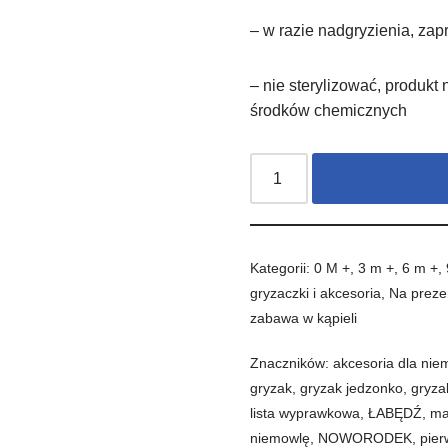
– w razie nadgryzienia, za
– nie sterylizować, produkt
środków chemicznych
Kategorii:
0 M +
,
3 m +
,
6 m +
,
gryzaczki i akcesoria
,
Na preze
zabawa w kąpieli
Znaczników:
akcesoria dla nie
gryzak
,
gryzak jedzonko
,
gryza
lista wyprawkowa
,
ŁABĘDŹ
,
ma
niemowlę
,
NOWORODEK
,
pie