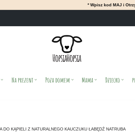
* Wpisz kod MAJ i OtrzyMAJ 10% rab
Na prezent
Poza domem
Mama
Dziecko
p
A DO KĄPIELI Z NATURALNEGO KAUCZUKU ŁABĘDŹ NATRUBA