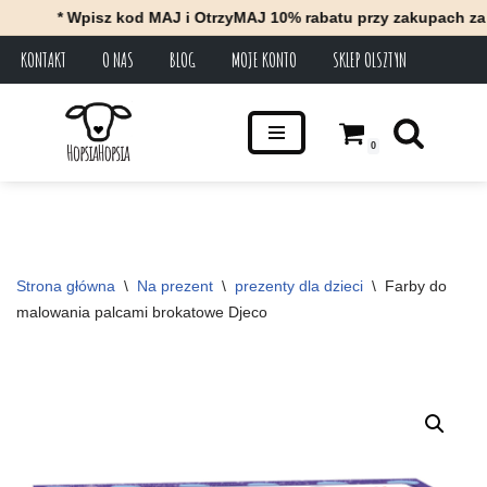
* Wpisz kod MAJ i OtrzyMAJ 10% rabatu przy zakupach za minimu
KONTAKT
O NAS
BLOG
MOJE KONTO
SKLEP OLSZTYN
Przejdź
do
treści
0
Strona główna
\
Na prezent
\
prezenty dla dzieci
\
Farby do 
malowania palcami brokatowe Djeco