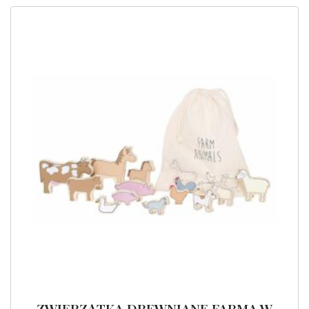
ZWIERZĄTKA DREWNIANE FARMA W