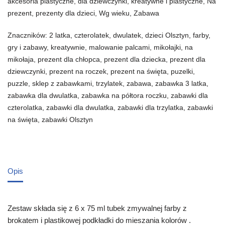
akcesoria plastyczne
,
dla dziewczynki
,
kreatywne i plastyczne
,
Na
prezent
,
prezenty dla dzieci
,
Wg wieku
,
Zabawa
Znaczników:
2 latka
,
czterolatek
,
dwulatek
,
dzieci Olsztyn
,
farby
,
gry i zabawy
,
kreatywnie
,
malowanie palcami
,
mikołajki
,
na
mikołaja
,
prezent dla chłopca
,
prezent dla dziecka
,
prezent dla
dziewczynki
,
prezent na roczek
,
prezent na święta
,
puzelki
,
puzzle
,
sklep z zabawkami
,
trzylatek
,
zabawa
,
zabawka 3 latka
,
zabawka dla dwulatka
,
zabawka na półtora roczku
,
zabawki dla
czterolatka
,
zabawki dla dwulatka
,
zabawki dla trzylatka
,
zabawki
na święta
,
zabawki Olsztyn
Opis
Zestaw składa się z 6 x 75 ml tubek zmywalnej farby z
brokatem i plastikowej podkładki do mieszania kolorów .