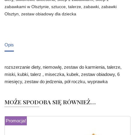
zabawkami w Olsztynie
,
sztucce
,
talerze
,
zabawki
,
zabawki
Olsztyn
,
zestaw obiadowy dla dziecka
Opis
rozszerzanie diety, niemowlę, zestaw do karmienia, talerze,
miski, kubki, talerz , miseczka, kubek, zestaw obiadowy, 6
miesięcy, zestaw do jedzenia, pół roczku, wyprawka
MOŻE SPODOBA SIĘ RÓWNIEŻ…
Promocja!