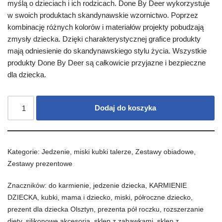
myślą o dzieciach i ich rodzicach. Done By Deer wykorzystuje
w swoich produktach skandynawskie wzornictwo. Poprzez
kombinację różnych kolorów i materiałów projekty pobudzają
zmysły dziecka. Dzięki charakterystycznej grafice produkty
mają odniesienie do skandynawskiego stylu życia. Wszystkie
produkty Done By Deer są całkowicie przyjazne i bezpieczne
dla dziecka.
Dodaj do koszyka
Kategorie:
Jedzenie
,
miski kubki talerze
,
Zestawy obiadowe
,
Zestawy prezentowe
Znaczników:
do karmienie
,
jedzenie dziecka
,
KARMIENIE
DZIECKA
,
kubki
,
mama i dziecko
,
miski
,
półroczne dziecko
,
prezent dla dziecka Olsztyn
,
prezenta pół roczku
,
rozszerzanie
diety
,
silikonowe akcesoria
,
sklep z zabawkami
,
sklep z