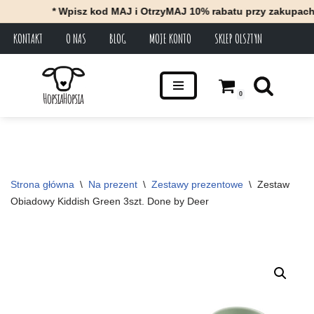
* Wpisz kod MAJ i OtrzyMAJ 10% rabatu przy zakupach za m
KONTAKT
O NAS
BLOG
MOJE KONTO
SKLEP OLSZTYN
Przejdź
do
treści
0
Strona główna
\
Na prezent
\
Zestawy prezentowe
\
Zestaw 
Obiadowy Kiddish Green 3szt. Done by Deer