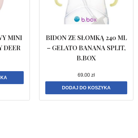
Y MINI
BIDON ZE SŁOMKĄ 240 ML
Y DEER
– GELATO BANANA SPLIT,
B.BOX
69.00
zł
YKA
DODAJ DO KOSZYKA