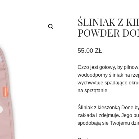
ŚLINIAK Z K
POWDER DON
55.00
ZŁ
Ozzo jest gotowy, by pilnow
wodoodporny śliniak na rzep
wychwytuje spadające okrus
na sprzątanie.
Śliniak z kieszonką Done by
zakłada i zdejmuje. Jego p
spodobają się Twojemu dzi