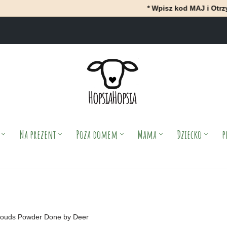
* Wpisz kod MAJ i OtrzyMAJ 10% ra
Na prezent
Poza domem
Mama
Dziecko
p
Clouds Powder Done by Deer