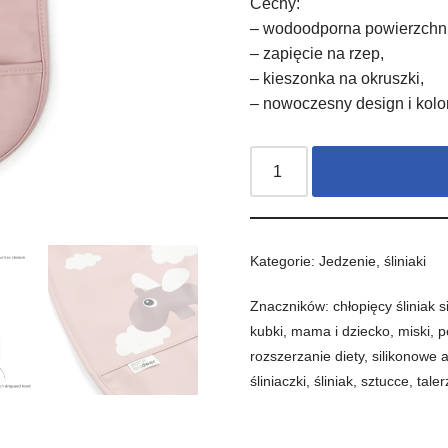
Cechy:
– wodoodporna powierzchn
– zapięcie na rzep,
– kieszonka na okruszki,
– nowoczesny design i kolo
Kategorie:
Jedzenie
,
śliniaki
Znaczników:
chłopięcy śliniak s
kubki
,
mama i dziecko
,
miski
,
p
rozszerzanie diety
,
silikonowe 
śliniaczki
,
śliniak
,
sztucce
,
taler