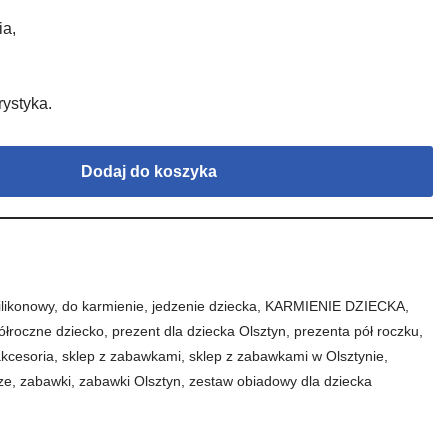
ia,
rystyka.
Dodaj do koszyka
ilikonowy
,
do karmienie
,
jedzenie dziecka
,
KARMIENIE DZIECKA
,
ółroczne dziecko
,
prezent dla dziecka Olsztyn
,
prezenta pół roczku
,
akcesoria
,
sklep z zabawkami
,
sklep z zabawkami w Olsztynie
,
ze
,
zabawki
,
zabawki Olsztyn
,
zestaw obiadowy dla dziecka