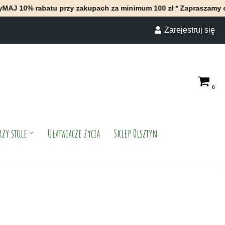
batu przy zakupach za minimum 100 zł * Zapraszamy do naszego s
Zarejestruj się
0
rzy stole
Ułatwiacze życia
Sklep Olsztyn