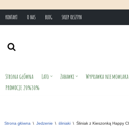
KONTAKT
O NAS
BLOG
SKLEP OLSZTYN
Przejdź
do
treści
Strona główna
Lato
Zabawki
Wyprawka niemowlaka
PROMOCJE 20%30%
Strona główna
\
Jedzenie
\
śliniaki
\
Śliniak z Kieszonką Happy 