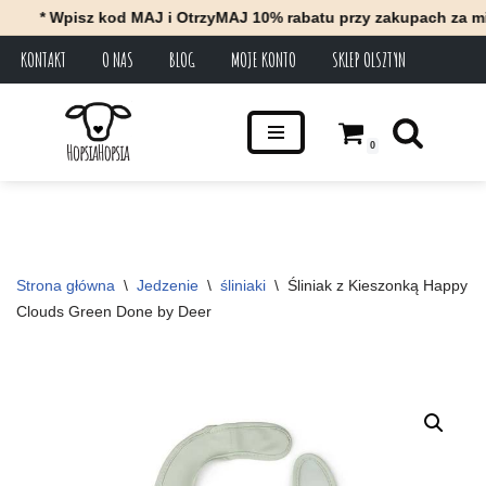
* Wpisz kod MAJ i OtrzyMAJ 10% rabatu przy zakupach za minimu
KONTAKT
O NAS
BLOG
MOJE KONTO
SKLEP OLSZTYN
Przejdź
do
treści
0
Strona główna
\
Jedzenie
\
śliniaki
\
Śliniak z Kieszonką Happy 
Clouds Green Done by Deer