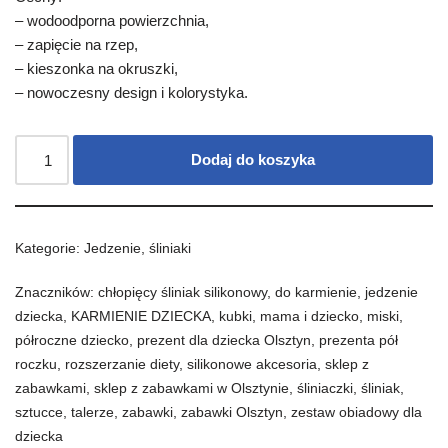
– wodoodporna powierzchnia,
– zapięcie na rzep,
– kieszonka na okruszki,
– nowoczesny design i kolorystyka.
Dodaj do koszyka
Kategorie:
Jedzenie
,
śliniaki
Znaczników:
chłopięcy śliniak silikonowy
,
do karmienie
,
jedzenie
dziecka
,
KARMIENIE DZIECKA
,
kubki
,
mama i dziecko
,
miski
,
półroczne dziecko
,
prezent dla dziecka Olsztyn
,
prezenta pół
roczku
,
rozszerzanie diety
,
silikonowe akcesoria
,
sklep z
zabawkami
,
sklep z zabawkami w Olsztynie
,
śliniaczki
,
śliniak
,
sztucce
,
talerze
,
zabawki
,
zabawki Olsztyn
,
zestaw obiadowy dla
dziecka