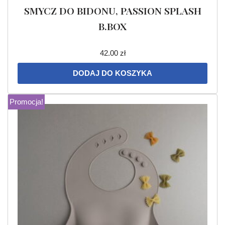
SMYCZ DO BIDONU, PASSION SPLASH
B.BOX
42.00
zł
DODAJ DO KOSZYKA
Promocja!