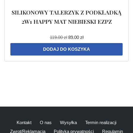
SILIKONOWY TALERZYK Z PODKŁADKĄ
2W1 HAPPY MAT NIEBIESKI EZPZ
119.00
zł
89.00
zł
DODAJ DO KOSZYKA
Kontakt
O nas
Wysyłka
Termin realizacji
Zwrot/Reklamacja
Polityka prywatności
Regulamin