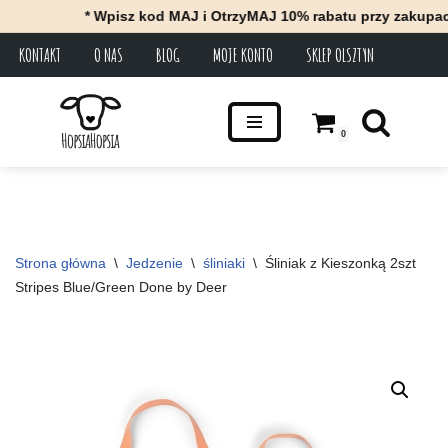
* Wpisz kod MAJ i OtrzyMAJ 10% rabatu przy zakupach za
KONTAKT
O NAS
BLOG
MOJE KONTO
SKLEP OLSZTYN
Przejdź
do
treści
0
Strona główna
\
Jedzenie
\
śliniaki
\
Śliniak z Kieszonką 2szt 
Stripes Blue/Green Done by Deer