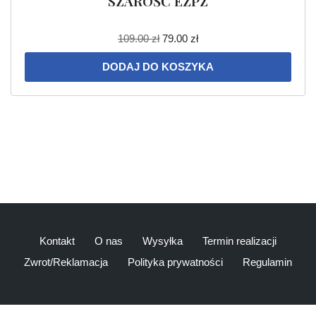
SZAROŚĆ EZPZ
109.00
zł
79.00
zł
DODAJ DO KOSZYKA
Kontakt
O nas
Wysyłka
Termin realizacji
Zwrot/Reklamacja
Polityka prywatności
Regulamin
2020 HopsiaHopsia|
hosted by
Appstar