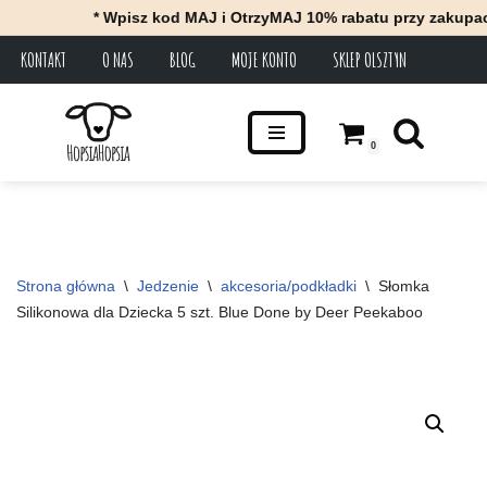
* Wpisz kod MAJ i OtrzyMAJ 10% rabatu przy zakupach z
KONTAKT
O NAS
BLOG
MOJE KONTO
SKLEP OLSZTYN
Przejdź
do
treści
0
Strona główna
\
Jedzenie
\
akcesoria/podkładki
\
Słomka 
Silikonowa dla Dziecka 5 szt. Blue Done by Deer Peekaboo