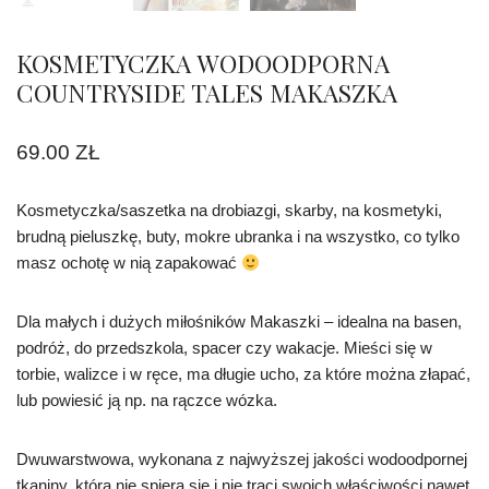
KOSMETYCZKA WODOODPORNA
COUNTRYSIDE TALES MAKASZKA
69.00
ZŁ
Kosmetyczka/saszetka na drobiazgi, skarby, na kosmetyki,
brudną pieluszkę, buty, mokre ubranka i na wszystko, co tylko
masz ochotę w nią zapakować
Dla małych i dużych miłośników Makaszki – idealna na basen,
podróż, do przedszkola, spacer czy wakacje. Mieści się w
torbie, walizce i w ręce, ma długie ucho, za które można złapać,
lub powiesić ją np. na rączce wózka.
Dwuwarstwowa, wykonana z najwyższej jakości wodoodpornej
tkaniny, która nie spiera się i nie traci swoich właściwości nawet