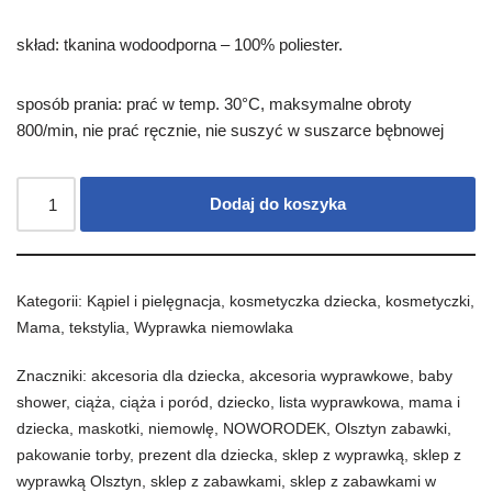
skład: tkanina wodoodporna – 100% poliester.
sposób prania: prać w temp. 30°C, maksymalne obroty
800/min, nie prać ręcznie, nie suszyć w suszarce bębnowej
Dodaj do koszyka
Kategorii:
Kąpiel i pielęgnacja
,
kosmetyczka dziecka
,
kosmetyczki
,
Mama
,
tekstylia
,
Wyprawka niemowlaka
Znaczniki:
akcesoria dla dziecka
,
akcesoria wyprawkowe
,
baby
shower
,
ciąża
,
ciąża i poród
,
dziecko
,
lista wyprawkowa
,
mama i
dziecka
,
maskotki
,
niemowlę
,
NOWORODEK
,
Olsztyn zabawki
,
pakowanie torby
,
prezent dla dziecka
,
sklep z wyprawką
,
sklep z
wyprawką Olsztyn
,
sklep z zabawkami
,
sklep z zabawkami w