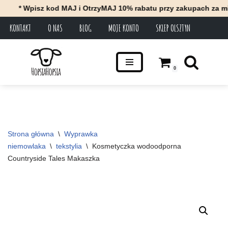
* Wpisz kod MAJ i OtrzyMAJ 10% rabatu przy zakupach za minimu
KONTAKT
O NAS
BLOG
MOJE KONTO
SKLEP OLSZTYN
Przejdź
do
treści
0
Strona główna
\
Wyprawka 
niemowlaka
\
tekstylia
\
Kosmetyczka wodoodporna 
Countryside Tales Makaszka