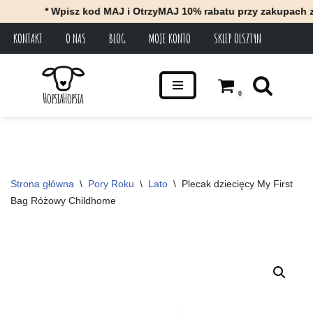
* Wpisz kod MAJ i OtrzyMAJ 10% rabatu przy zakupach za mi
KONTAKT
O NAS
BLOG
MOJE KONTO
SKLEP OLSZTYN
Przejdź
do
treści
0
Strona główna
\
Pory Roku
\
Lato
\
Plecak dziecięcy My First 
Bag Różowy Childhome