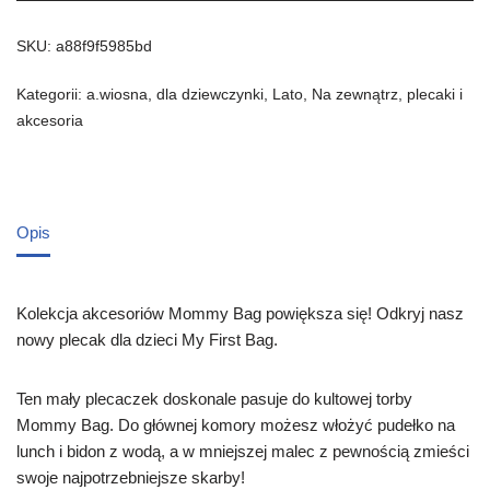
SKU:
a88f9f5985bd
Kategorii:
a.wiosna
,
dla dziewczynki
,
Lato
,
Na zewnątrz
,
plecaki i
akcesoria
Opis
Kolekcja akcesoriów Mommy Bag powiększa się! Odkryj nasz
nowy plecak dla dzieci My First Bag.
Ten mały plecaczek doskonale pasuje do kultowej torby
Mommy Bag. Do głównej komory możesz włożyć pudełko na
lunch i bidon z wodą, a w mniejszej malec z pewnością zmieści
swoje najpotrzebniejsze skarby!