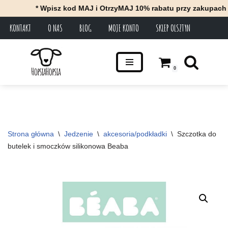
* Wpisz kod MAJ i OtrzyMAJ 10% rabatu przy zakupach za m
KONTAKT
O NAS
BLOG
MOJE KONTO
SKLEP OLSZTYN
Przejdź
do
treści
0
Strona główna
\
Jedzenie
\
akcesoria/podkładki
\
Szczotka do 
butelek i smoczków silikonowa Beaba