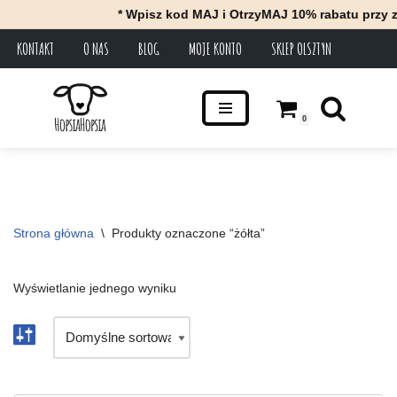
* Wpisz kod MAJ i OtrzyMAJ 10% rabatu przy z
KONTAKT
O NAS
BLOG
MOJE KONTO
SKLEP OLSZTYN
Przejdź
do
treści
0
Strona główna
\
Produkty oznaczone “żółta”
Wyświetlanie jednego wyniku