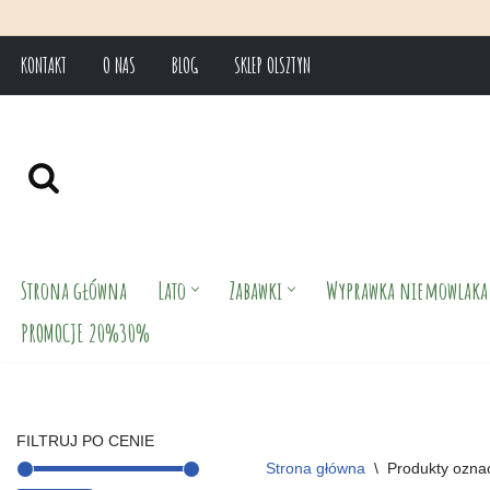
KONTAKT
O NAS
BLOG
SKLEP OLSZTYN
Przejdź
do
treści
Strona główna
Lato
Zabawki
Wyprawka niemowlaka
PROMOCJE 20%30%
FILTRUJ PO CENIE
Strona główna
\
Produkty ozna