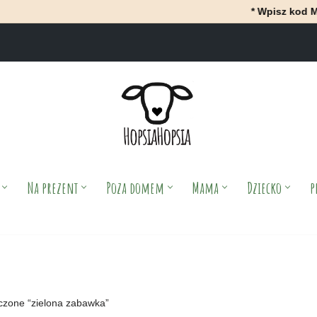
* Wpisz kod MAJ i O
Na prezent
Poza domem
Mama
Dziecko
p
czone “zielona zabawka”