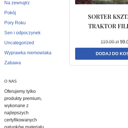
Na zewnątrz
Pokój
SORTER KSZ
Pory Roku
TRAKTOR FIL
Sen i odpoczynek
119.00
zł
99.
Uncategorized
Wyprawka niemowlaka
DODAJ DO KO
Zabawa
O NAS
Oferujemy tylko
produkty premium,
wykonane z
najlepszych
certyfikowanych
gatunków materiału,