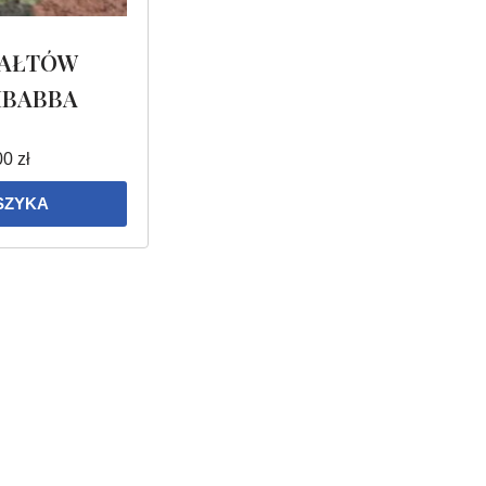
TAŁTÓW
IBABBA
00
zł
SZYKA