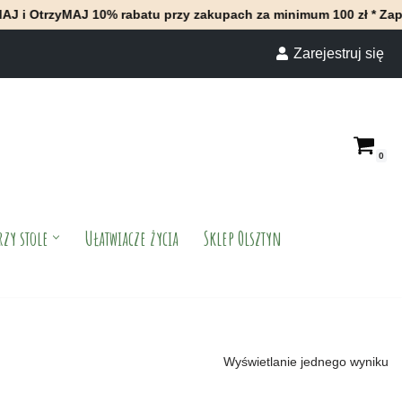
trzyMAJ 10% rabatu przy zakupach za minimum 100 zł * Zapraszam
Zarejestruj się
0
rzy stole
Ułatwiacze życia
Sklep Olsztyn
Wyświetlanie jednego wyniku