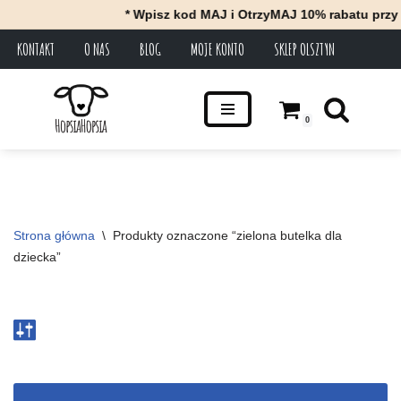
* Wpisz kod MAJ i OtrzyMAJ 10% rabatu przy 
KONTAKT
O NAS
BLOG
MOJE KONTO
SKLEP OLSZTYN
Przejdź
do
treści
0
Strona główna
\
Produkty oznaczone “zielona butelka dla 
dziecka”