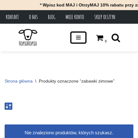
* Wpisz kod MAJ i OtrzyMAJ 10% rabatu przy z
KONTAKT
O NAS
BLOG
MOJE KONTO
SKLEP OLSZTYN
Przejdź
do
treści
0
Strona główna
\
Produkty oznaczone “zabawki zimowe”
Nie znaleziono produktów, których szukasz.