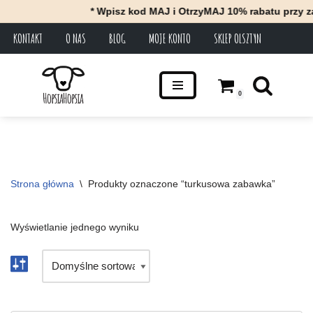
* Wpisz kod MAJ i OtrzyMAJ 10% rabatu przy za
KONTAKT
O NAS
BLOG
MOJE KONTO
SKLEP OLSZTYN
Przejdź
do
treści
0
Strona główna
\
Produkty oznaczone “turkusowa zabawka”
Wyświetlanie jednego wyniku