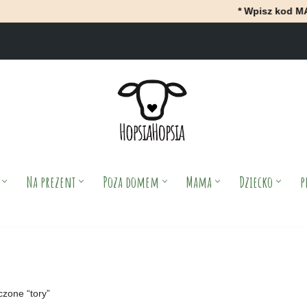
* Wpisz kod MAJ i Ot
Na prezent
Poza domem
Mama
Dziecko
p
zone “tory”