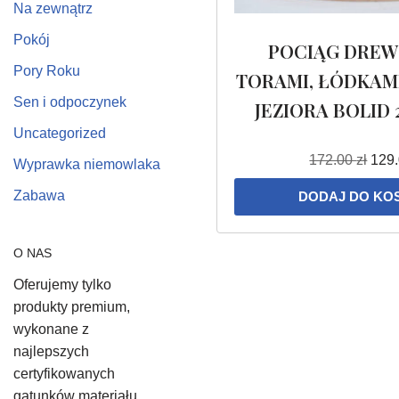
Na zewnątrz
Pokój
POCIĄG DREW
Pory Roku
TORAMI, ŁÓDKAMI
Sen i odpoczynek
JEZIORA BOLID 
Uncategorized
172.00
zł
129
Wyprawka niemowlaka
Zabawa
DODAJ DO KO
O NAS
Oferujemy tylko
produkty premium,
wykonane z
najlepszych
certyfikowanych
gatunków materiału,