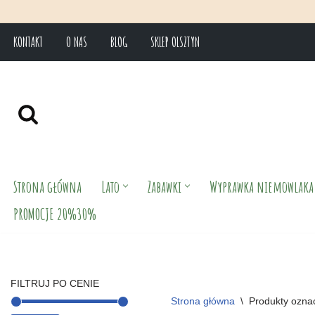
KONTAKT
O NAS
BLOG
SKLEP OLSZTYN
Przejdź
do
treści
Strona główna
Lato
Zabawki
Wyprawka niemowlaka
PROMOCJE 20%30%
FILTRUJ PO CENIE
Strona główna
\
Produkty oznac