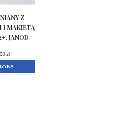
NIANY Z
 I MAKIETĄ
2+, JANOD
.00
zł
SZYKA