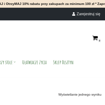
rzyMAJ 10% rabatu przy zakupach za minimum 100 zł * Zapraszamy
Zarejestruj się
0
rzy stole
Ułatwiacze życia
Sklep Olsztyn
Wyświetlanie jednego wyniku