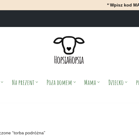
* Wpisz kod MAJ i Ot
Na prezent
Poza domem
Mama
Dziecko
p
czone “torba podróżna”