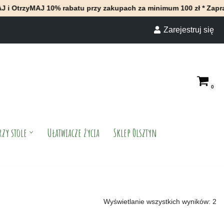
rzyMAJ 10% rabatu przy zakupach za minimum 100 zł * Zapraszamy
Zarejestruj się
0
rzy stole
Ułatwiacze życia
Sklep Olsztyn
Wyświetlanie wszystkich wyników: 2