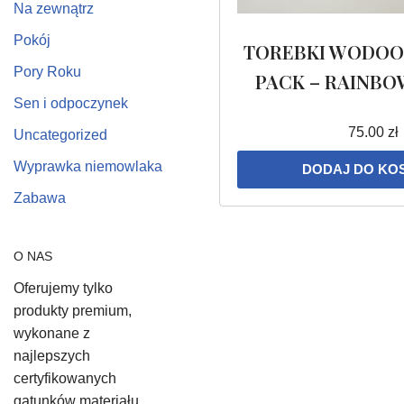
Na zewnątrz
Pokój
TOREBKI WODOO
Pory Roku
PACK – RAINBO
Sen i odpoczynek
75.00
zł
Uncategorized
Wyprawka niemowlaka
DODAJ DO KO
Zabawa
O NAS
Oferujemy tylko
produkty premium,
wykonane z
najlepszych
certyfikowanych
gatunków materiału,