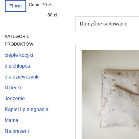
Cena:
70 zł
—
Filtruj
80 zł
KATEGORIE
PRODUKTÓW
ciepłe kocyki
dla chłopca
dla dziewczynki
Dziecko
Jedzenie
Kąpiel i pielęgnacja
Mama
Na prezent