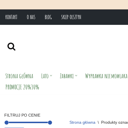
KONTAKT
O NAS
BLOG
SKLEP OLSZTYN
Przejdź
do
treści
Strona główna
Lato
Zabawki
Wyprawka niemowlaka
PROMOCJE 20%30%
FILTRUJ PO CENIE
Strona główna
\
Produkty ozna