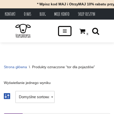
* Wpisz kod MAJ i OtrzyMAJ 10% rabatu przy 
KONTAKT
O NAS
BLOG
MOJE KONTO
SKLEP OLSZTYN
Przejdź
do
treści
0
Strona główna
\
Produkty oznaczone “tor dla pojazdów”
Wyświetlanie jednego wyniku