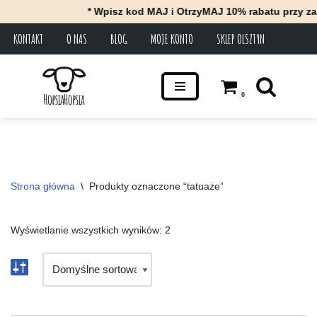
* Wpisz kod MAJ i OtrzyMAJ 10% rabatu przy zak
KONTAKT
O NAS
BLOG
MOJE KONTO
SKLEP OLSZTYN
Przejdź
do
treści
0
Strona główna
\
Produkty oznaczone “tatuaże”
Wyświetlanie wszystkich wyników: 2