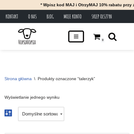
* Wpisz kod MAJ i OtrzyMAJ 10% rabatu przy z
KONTAKT
O NAS
BLOG
MOJE KONTO
SKLEP OLSZTYN
Przejdź
do
treści
0
Strona główna
\
Produkty oznaczone “talerzyk”
Wyświetlanie jednego wyniku