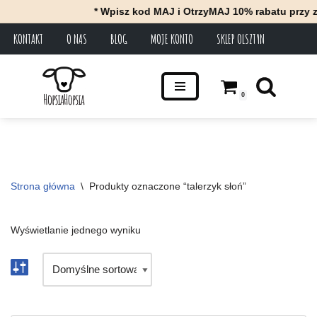
* Wpisz kod MAJ i OtrzyMAJ 10% rabatu przy z
KONTAKT
O NAS
BLOG
MOJE KONTO
SKLEP OLSZTYN
Przejdź
do
treści
0
Strona główna
\
Produkty oznaczone “talerzyk słoń”
Wyświetlanie jednego wyniku