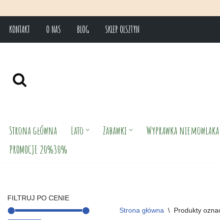
KONTAKT
O NAS
BLOG
SKLEP OLSZTYN
Przejdź
do
treści
Strona główna
Lato
Zabawki
Wyprawka niemowlaka
PROMOCJE 20%30%
FILTRUJ PO CENIE
Strona główna
\
Produkty oznac