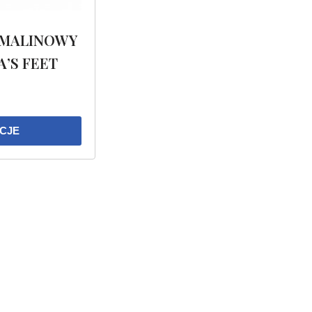
 MALINOWY
’S FEET
CJE