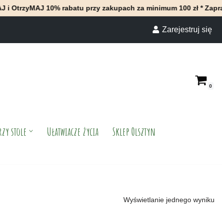
rzyMAJ 10% rabatu przy zakupach za minimum 100 zł * Zapraszamy
Zarejestruj się
0
rzy stole
Ułatwiacze życia
Sklep Olsztyn
Wyświetlanie jednego wyniku