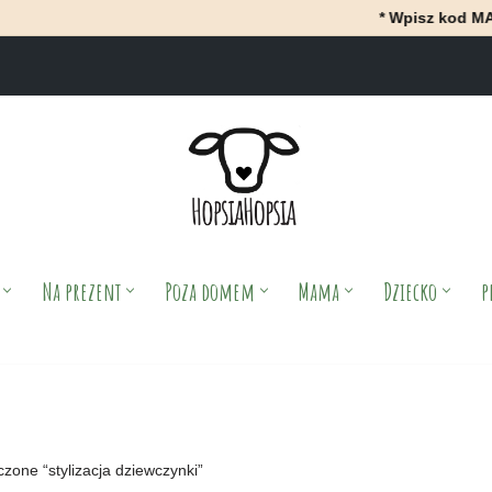
* Wpisz kod MAJ i Ot
Na prezent
Poza domem
Mama
Dziecko
p
zone “stylizacja dziewczynki”