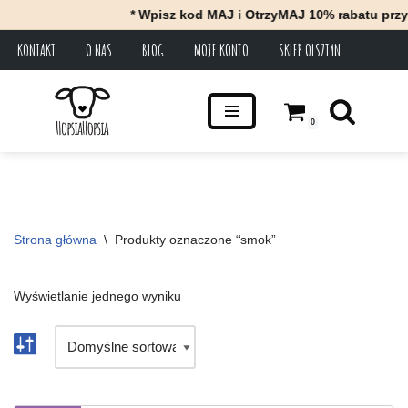
* Wpisz kod MAJ i OtrzyMAJ 10% rabatu przy 
KONTAKT
O NAS
BLOG
MOJE KONTO
SKLEP OLSZTYN
Przejdź
do
treści
0
Strona główna
\
Produkty oznaczone “smok”
Wyświetlanie jednego wyniku