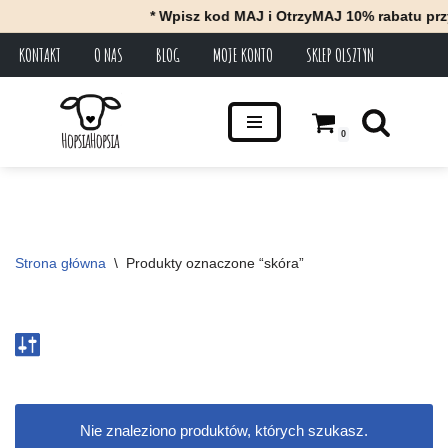
* Wpisz kod MAJ i OtrzyMAJ 10% rabatu prz
KONTAKT
O NAS
BLOG
MOJE KONTO
SKLEP OLSZTYN
Przejdź
do
treści
0
Strona główna
\
Produkty oznaczone “skóra”
Nie znaleziono produktów, których szukasz.