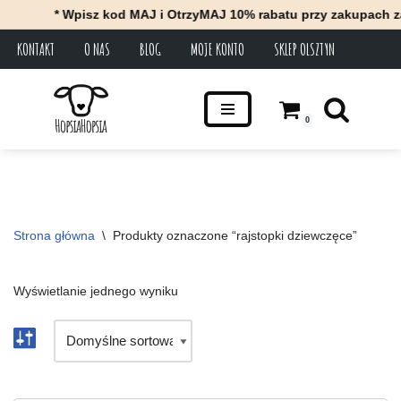
* Wpisz kod MAJ i OtrzyMAJ 10% rabatu przy zakupach za
KONTAKT
O NAS
BLOG
MOJE KONTO
SKLEP OLSZTYN
Przejdź
do
treści
0
Strona główna
\
Produkty oznaczone “rajstopki dziewczęce”
Wyświetlanie jednego wyniku