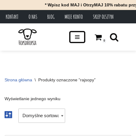
* Wpisz kod MAJ i OtrzyMAJ 10% rabatu przy
KONTAKT
O NAS
BLOG
MOJE KONTO
SKLEP OLSZTYN
Przejdź
do
treści
0
Strona główna
\
Produkty oznaczone “rajsopy”
Wyświetlanie jednego wyniku