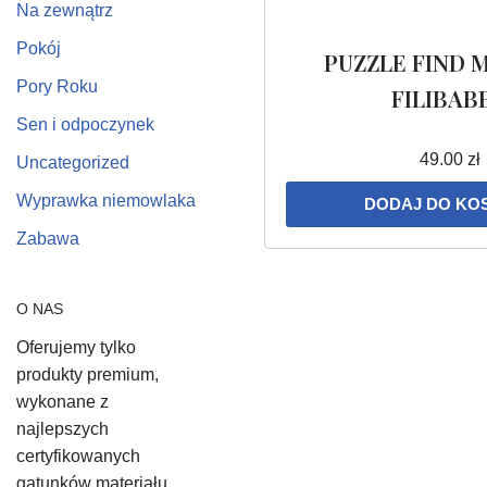
Na zewnątrz
Pokój
PUZZLE FIND 
Pory Roku
FILIBAB
Sen i odpoczynek
49.00
zł
Uncategorized
Wyprawka niemowlaka
DODAJ DO KO
Zabawa
O NAS
Oferujemy tylko
produkty premium,
wykonane z
najlepszych
certyfikowanych
gatunków materiału,