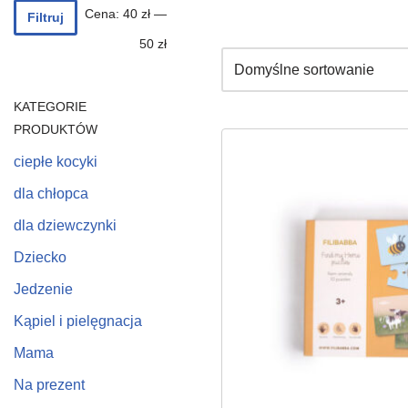
Cena:
40 zł
—
Filtruj
50 zł
KATEGORIE
PRODUKTÓW
ciepłe kocyki
dla chłopca
dla dziewczynki
Dziecko
Jedzenie
Kąpiel i pielęgnacja
Mama
Na prezent