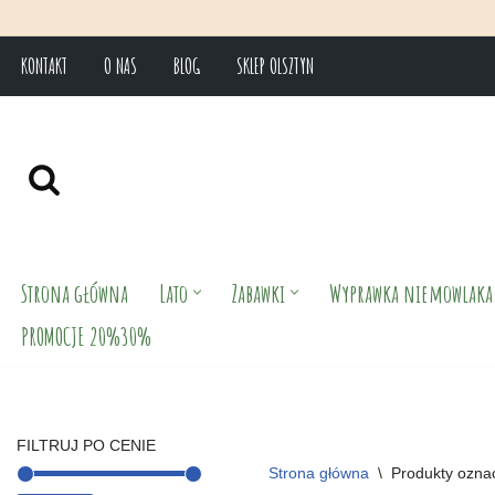
KONTAKT
O NAS
BLOG
SKLEP OLSZTYN
Przejdź
do
treści
Strona główna
Lato
Zabawki
Wyprawka niemowlaka
PROMOCJE 20%30%
FILTRUJ PO CENIE
Strona główna
\
Produkty ozna