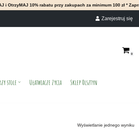
rzyMAJ 10% rabatu przy zakupach za minimum 100 zł * Zapraszamy
Zarejestruj się
0
rzy stole
Ułatwiacze życia
Sklep Olsztyn
Wyświetlanie jednego wyniku