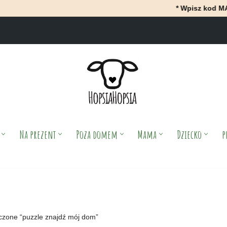
* Wpisz kod MAJ i Ot
Na prezent
Poza domem
Mama
Dziecko
p
czone “puzzle znajdź mój dom”