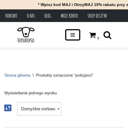
* Wpisz kod MAJ i OtrzyMAJ 10% rabatu przy z
KONTAKT
O NAS
BLOG
MOJE KONTO
SKLEP OLSZTYN
Przejdź
do
treści
0
Strona główna
\
Produkty oznaczone “policjanci”
Wyświetlanie jednego wyniku