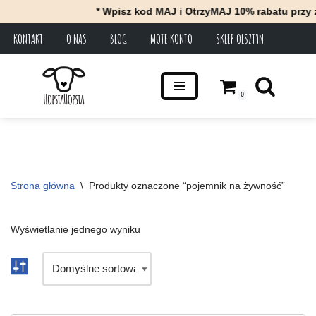
* Wpisz kod MAJ i OtrzyMAJ 10% rabatu przy z
KONTAKT
O NAS
BLOG
MOJE KONTO
SKLEP OLSZTYN
Przejdź
do
treści
0
Strona główna
\
Produkty oznaczone “pojemnik na żywność”
Wyświetlanie jednego wyniku