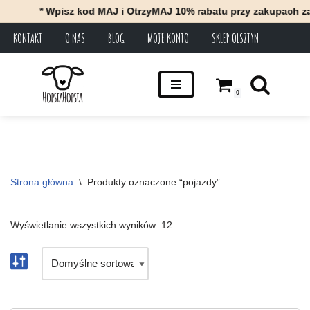
Wpisz kod MAJ i OtrzyMAJ 10% rabatu przy zakupach za minimum 1
KONTAKT
O NAS
BLOG
MOJE KONTO
SKLEP OLSZTYN
Przejdź
do
treści
0
Strona główna
\
Produkty oznaczone “pojazdy”
Wyświetlanie wszystkich wyników: 12