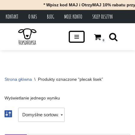
* Wpisz kod MAJ i OtrzyMAJ 10% rabatu przy 
KONTAKT
O NAS
BLOG
MOJE KONTO
SKLEP OLSZTYN
Przejdź
do
treści
0
Strona główna
\
Produkty oznaczone “plecak lisek”
Wyświetlanie jednego wyniku