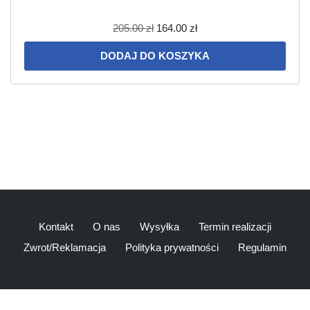
205.00
zł
164.00
zł
DODAJ DO KOSZYKA
Kontakt
O nas
Wysyłka
Termin realizacji
Zwrot/Reklamacja
Polityka prywatności
Regulamin
2020 HopsiaHopsia|
hosted by
Appstar