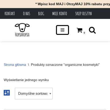
* Wpisz kod MAJ i OtrzyMAJ 10% rabatu przy
KONTAKT
O NAS
BLOG
MOJE KONTO
SKLEP OLSZTYN
Przejdź
do
treści
0
Strona główna
\
Produkty oznaczone “organiczne kosmetyki”
Wyświetlanie jednego wyniku