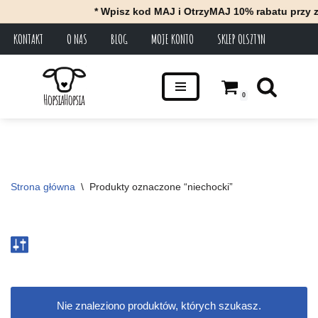
* Wpisz kod MAJ i OtrzyMAJ 10% rabatu przy z
KONTAKT
O NAS
BLOG
MOJE KONTO
SKLEP OLSZTYN
Przejdź
do
treści
0
Strona główna
\
Produkty oznaczone “niechocki”
Nie znaleziono produktów, których szukasz.