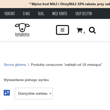
* Wpisz kod MAJ i OtrzyMAJ 10% rabatu przy zak
KONTAKT
O NAS
BLOG
MOJE KONTO
SKLEP OLSZTYN
Przejdź
do
treści
0
Strona główna
\
Produkty oznaczone “naklejki od 18 miesiąca”
Wyświetlanie jednego wyniku