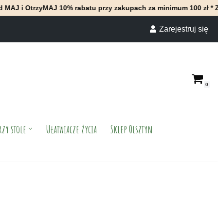
 i OtrzyMAJ 10% rabatu przy zakupach za minimum 100 zł * Zapra
Zarejestruj się
0
rzy stole
Ułatwiacze życia
Sklep Olsztyn