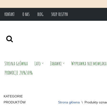
KONTAKT
O NAS
BLOG
SKLEP OLSZTYN
Przejdź
do
treści
Strona główna
Lato
Zabawki
Wyprawka niemowlaka
PROMOCJE 20%30%
KATEGORIE
PRODUKTÓW
Strona główna
\
Produkty ozna