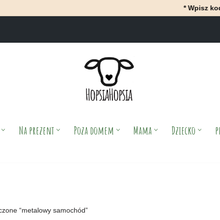
* Wpisz kod MAJ
Na prezent
Poza domem
Mama
Dziecko
p
czone “metalowy samochód”