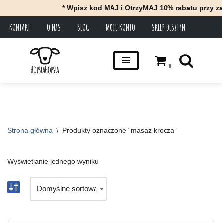
* Wpisz kod MAJ i OtrzyMAJ 10% rabatu przy za
KONTAKT
O NAS
BLOG
MOJE KONTO
SKLEP OLSZTYN
Przejdź
do
treści
0
Strona główna
\
Produkty oznaczone “masaż krocza”
Wyświetlanie jednego wyniku