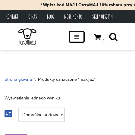
* Wpisz kod MAJ i OtrzyMAJ 10% rabatu przy z
KONTAKT
O NAS
BLOG
MOJE KONTO
SKLEP OLSZTYN
Przejdź
do
treści
0
Strona główna
\
Produkty oznaczone “makijaż”
Wyświetlanie jednego wyniku