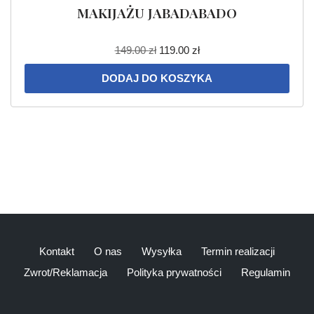
MAKIJAŻU JABADABADO
149.00
zł
119.00
zł
DODAJ DO KOSZYKA
Kontakt
O nas
Wysyłka
Termin realizacji
Zwrot/Reklamacja
Polityka prywatności
Regulamin