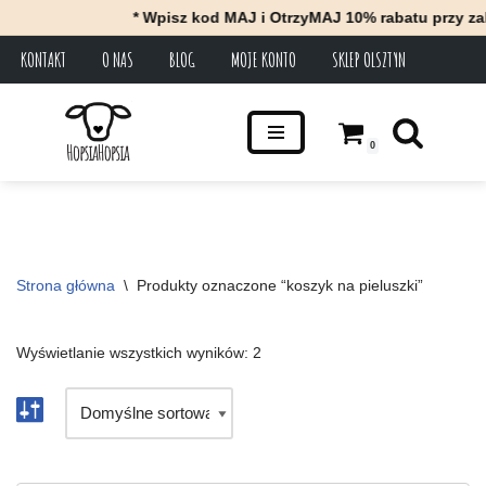
* Wpisz kod MAJ i OtrzyMAJ 10% rabatu przy zak
KONTAKT
O NAS
BLOG
MOJE KONTO
SKLEP OLSZTYN
Przejdź
do
treści
0
Strona główna
\
Produkty oznaczone “koszyk na pieluszki”
Wyświetlanie wszystkich wyników: 2