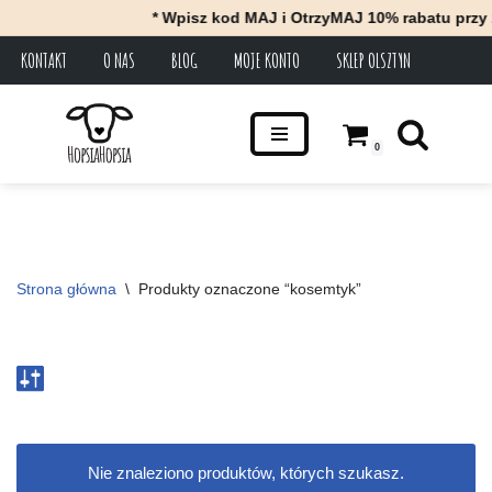
* Wpisz kod MAJ i OtrzyMAJ 10% rabatu przy 
KONTAKT
O NAS
BLOG
MOJE KONTO
SKLEP OLSZTYN
Przejdź
do
treści
0
Strona główna
\
Produkty oznaczone “kosemtyk”
Nie znaleziono produktów, których szukasz.