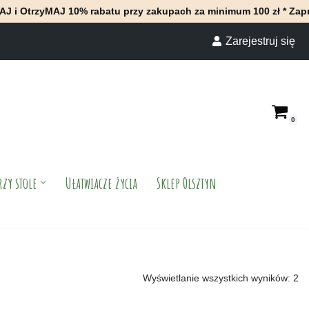
rzyMAJ 10% rabatu przy zakupach za minimum 100 zł * Zapraszamy
Zarejestruj się
0
rzy stole
Ułatwiacze życia
Sklep Olsztyn
Wyświetlanie wszystkich wyników: 2