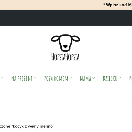
* Wpisz kod MAJ i Ot
Na prezent
Poza domem
Mama
Dziecko
p
czone “kocyk z wełny merino”