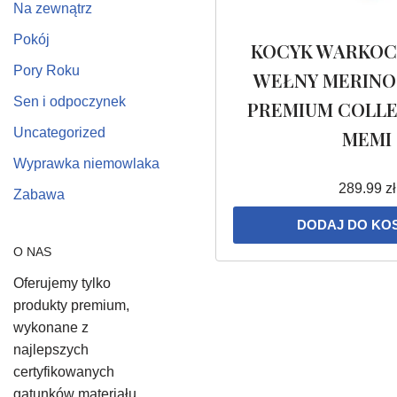
Na zewnątrz
Pokój
KOCYK WARKOCZ
Pory Roku
WEŁNY MERINO
Sen i odpoczynek
PREMIUM COLLE
Uncategorized
MEMI
Wyprawka niemowlaka
289.99
zł
Zabawa
DODAJ DO KO
O NAS
Oferujemy tylko
produkty premium,
wykonane z
najlepszych
certyfikowanych
gatunków materiału,