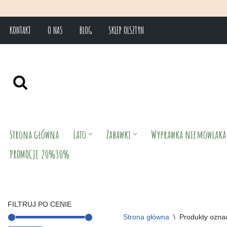
KONTAKT
O NAS
BLOG
SKLEP OLSZTYN
Przejdź
do
treści
Strona główna
Lato
Zabawki
Wyprawka niemowlaka
PROMOCJE 20%30%
FILTRUJ PO CENIE
Strona główna
\
Produkty ozna