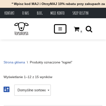
* Wpisz kod MAJ i OtrzyMAJ 10% rabatu przy zakupach za minimum
KONTAKT
O NAS
BLOG
MOJE KONTO
SKLEP OLSZTYN
Przejdź
do
treści
0
Strona główna
\
Produkty oznaczone “kąpiel”
Wyświetlanie 1–12 z 15 wyników