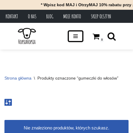
* Wpisz kod MAJ i OtrzyMAJ 10% rabatu przy 
KONTAKT
O NAS
BLOG
MOJE KONTO
SKLEP OLSZTYN
Przejdź
do
treści
0
Strona główna
\
Produkty oznaczone “gumeczki do włosów”
Nie znaleziono produktów, których szukasz.