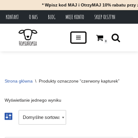
* Wpisz kod MAJ i OtrzyMAJ 10% rabatu przy 
KONTAKT
O NAS
BLOG
MOJE KONTO
SKLEP OLSZTYN
Przejdź
do
treści
0
Strona główna
\
Produkty oznaczone “czerwony kapturek”
Wyświetlanie jednego wyniku